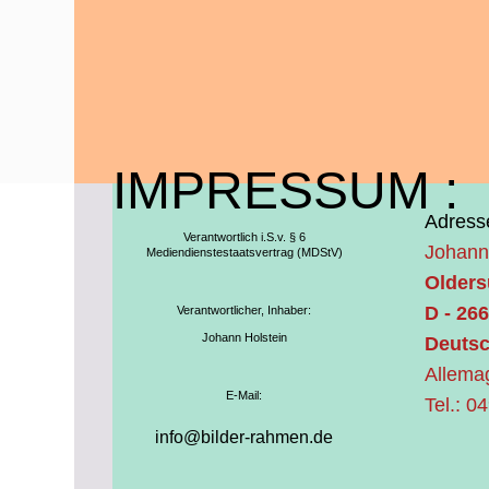
IMPRESSUM :
Adress
Verantwortlich i.S.v. § 6
Johann
Mediendienstestaatsvertrag (MDStV)
Olders
D - 26
Verantwortlicher, Inhaber:
Johann Holstein
Deuts
Allema
E-Mail:
Tel.: 
info@bilder-rahmen.de