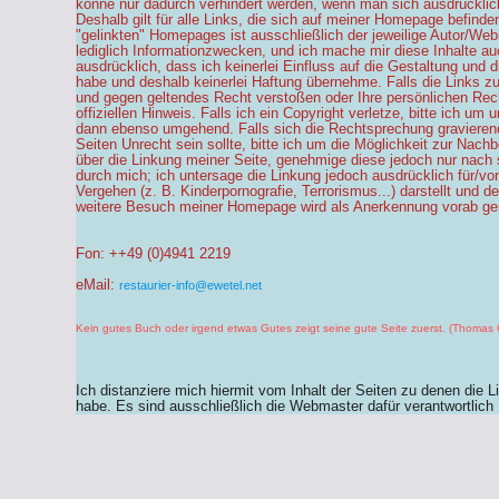
könne nur dadurch verhindert werden, wenn man sich ausdrücklich 
Deshalb gilt für alle Links, die sich auf meiner Homepage befinden
"gelinkten" Homepages ist ausschließlich der jeweilige Autor/Web
lediglich Informationzwecken, und ich mache mir diese Inhalte au
ausdrücklich, dass ich keinerlei Einfluss auf die Gestaltung und d
habe und deshalb keinerlei Haftung übernehme. Falls die Links zu 
und gegen geltendes Recht verstoßen oder Ihre persönlichen Rech
offiziellen Hinweis. Falls ich ein Copyright verletze, bitte ich um
dann ebenso umgehend. Falls sich die Rechtsprechung gravierend 
Seiten Unrecht sein sollte, bitte ich um die Möglichkeit zur Nach
über die Linkung meiner Seite, genehmige diese jedoch nur nach 
durch mich; ich untersage die Linkung jedoch ausdrücklich für/von 
Vergehen (z. B. Kinderpornografie, Terrorismus...) darstellt und
weitere Besuch meiner Homepage wird als Anerkennung vorab ge
Fon: ++49 (0)4941 2219
eMail:
restaurier-info@ewetel.net
Kein gutes Buch oder irgend etwas Gutes zeigt seine gute Seite zuerst. (Thomas C
Ich distanziere mich hiermit vom Inhalt der Seiten zu denen die L
habe. Es sind ausschließlich die Webmaster dafür verantwortlich 