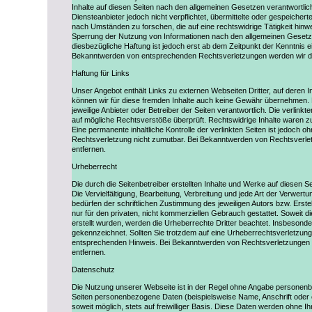
Inhalte auf diesen Seiten nach den allgemeinen Gesetzen verantwortlic
Diensteanbieter jedoch nicht verpflichtet, übermittelte oder gespeiche
nach Umständen zu forschen, die auf eine rechtswidrige Tätigkeit hinw
Sperrung der Nutzung von Informationen nach den allgemeinen Gesetze
diesbezügliche Haftung ist jedoch erst ab dem Zeitpunkt der Kenntnis 
Bekanntwerden von entsprechenden Rechtsverletzungen werden wir di
Haftung für Links
Unser Angebot enthält Links zu externen Webseiten Dritter, auf deren I
können wir für diese fremden Inhalte auch keine Gewähr übernehmen. Für
jeweilige Anbieter oder Betreiber der Seiten verantwortlich. Die verlink
auf mögliche Rechtsverstöße überprüft. Rechtswidrige Inhalte waren zu
Eine permanente inhaltliche Kontrolle der verlinkten Seiten ist jedoch 
Rechtsverletzung nicht zumutbar. Bei Bekanntwerden von Rechtsverle
entfernen.
Urheberrecht
Die durch die Seitenbetreiber erstellten Inhalte und Werke auf diesen 
Die Vervielfältigung, Bearbeitung, Verbreitung und jede Art der Verwe
bedürfen der schriftlichen Zustimmung des jeweiligen Autors bzw. Erste
nur für den privaten, nicht kommerziellen Gebrauch gestattet. Soweit die
erstellt wurden, werden die Urheberrechte Dritter beachtet. Insbesonder
gekennzeichnet. Sollten Sie trotzdem auf eine Urheberrechtsverletzun
entsprechenden Hinweis. Bei Bekanntwerden von Rechtsverletzungen w
entfernen.
Datenschutz
Die Nutzung unserer Webseite ist in der Regel ohne Angabe personen
Seiten personenbezogene Daten (beispielsweise Name, Anschrift oder e
soweit möglich, stets auf freiwilliger Basis. Diese Daten werden ohne I