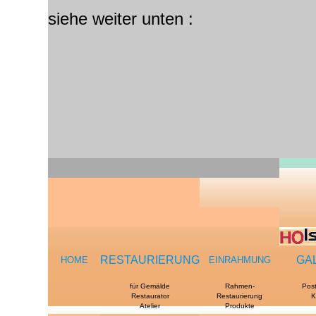
siehe weiter unten :
RESTAURIERUNG
GA
HOME
EINRAHMUNG
für Gemälde
Rahmen-
Pos
Restaurator
Restaurierung
K
Atelier
Produkte