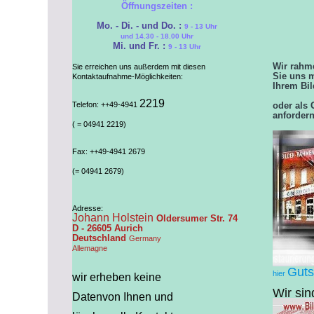
Öffnungszeiten :
Mo. - Di. - und Do. :
9 - 13 Uhr
und 14.30 - 18.00 Uhr
Mi. und Fr. :
9 - 13 Uhr
Wir rahme
Sie erreichen uns außerdem mit diesen
Sie uns m
Kontaktaufnahme-Möglichkeiten:
Ihrem Bil
2219
Telefon: ++49-4941
oder als 
anforder
( = 04941 2219)
Fax: ++49-4941 2679
(= 04941 2679)
Adresse:
Johann Holstein
Oldersumer Str. 74
D - 26605 Aurich
Deutschland
Germany
Allemagne
Guts
hier
wir erheben keine
Wir sin
Daten
von Ihnen und