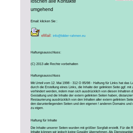
löschen
alle Kontakte
umgehend
Email: klicken Sie :
eMail:
info@bilder-rahmen.eu
Haftungsausschluss:
(C) 2013 alle Rechte vorbehalten
Haftungsausschluss
Mit Urteil vom 12. Mai 1998 - 312 O 85/98 - Haftung für Links hat das
durch die Erstellung eines Links, die Inhalte der gelinkten Seite ggf. m
verhindert werden, indem man sich ausdrücklich von diesen Inhaltren dist
Gestaltung und die Inhalte der extern gelinkten Seiten haben, distanzie
Restaurierung ausdrücklich von den Inhalten aller extern gelinkten Se
den darunterliegenden Seiten und den eigenen ! anderen Domains und ma
zu eigen.
Haftung für Inhalte
Die Inhalte unserer Seiten wurden mit größter Sorgfalt erstellt. Für die Ri
Inhalte können wir jedoch keine Gewähr übernehmen. Als Diensteanbie